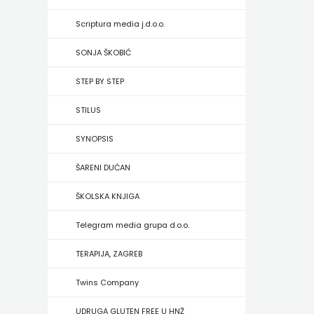
HRVATSKA
Scriptura media j.d.o.o.
MLADINSKA
SONJA ŠKOBIĆ
KNJIGA
STEP BY STEP
MOZAIK
STILUS
MOZAIK
SYNOPSIS
KNJIGA
ŠARENI DUĆAN
NAKLADA
ŠKOLSKA KNJIGA
BEGEN
Telegram media grupa d.o.o.
NAKLADA
TERAPIJA, ZAGREB
BENEDIKTA
Twins Company
NAKLADA
UDRUGA GLUTEN FREE U HNŽ