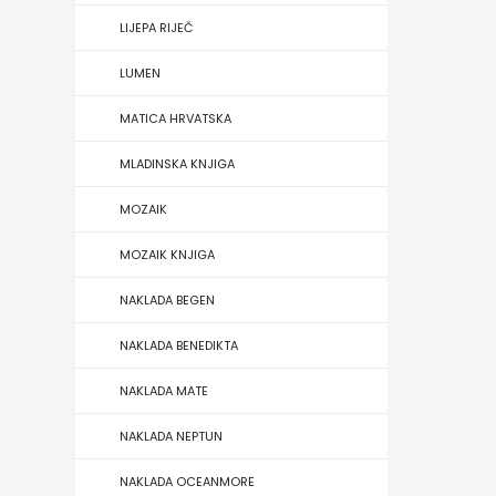
HERCEG
LIJEPA RIJEČ
STJEPAN
LUMEN
KOSAČA
MATICA HRVATSKA
MLADINSKA KNJIGA
HENA
MOZAIK
COM
MOZAIK KNJIGA
Hrvatska
NAKLADA BEGEN
sveučilišna
NAKLADA BENEDIKTA
naklada
NAKLADA MATE
JELENA
NAKLADA NEPTUN
ROZIĆ
NAKLADA OCEANMORE
KATARINA