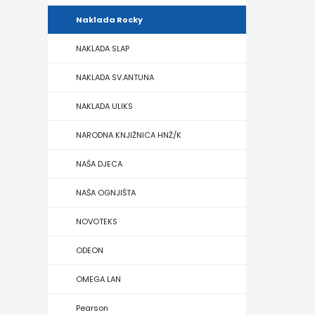
Naklada Rocky
ZRINSKI
NAKLADA SLAP
KNJIGE
NAKLADA SV.ANTUNA
NA
NAKLADA ULIKS
ENGLESKOM
NARODNA KNJIŽNICA HNŽ/K
JEZIKU
NAŠA DJECA
KNJIŽEVNA
NAŠA OGNJIŠTA
ZAKLADA
NOVOTEKS
FRA
ODEON
GRGO
OMEGA LAN
MARTIĆ
Pearson