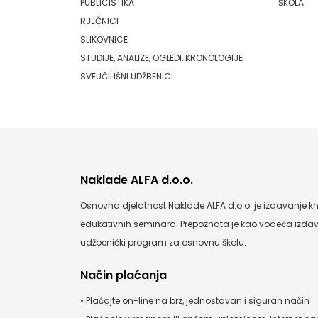
PUBLICISTIKA
ŠKOLA
FIGULUS
FIGULUS
RJEČNICI
FOKUS
SLIKOVNICE
FOKUS KOMUNIKACIJE
STUDIJE, ANALIZE, OGLEDI, KRONOLOGIJE
KOMUNIKACIJE
FORUM
SVEUČILIŠNI UDŽBENICI
FORUM
FRAKTURA
FRAKTURA
FRAM ZIRAL
FRAM
GLAS KONCILA
Naklade ALFA d.o.o.
ZIRAL
HARFA
Osnovna djelatnost Naklade ALFA d.o.o. je izdavanje knji
GLAS
HD HERCEG STJEPAN KOSAČA
edukativnih seminara. Prepoznata je kao vodeća izdav
udžbenički program za osnovnu školu.
KONCILA
HENA COM
Način plaćanja
HARFA
Hrvatska sveučilišna naklada
• Plaćajte on-line na brz, jednostavan i siguran način
HD
JELENA ROZIĆ