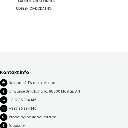
TEACHER'S RESOURCES
UDŽBENICI-DODATNO
Kontakt info
Naklade ALFA d.o.o. Mostar
dr. Bariše Smoljana 1c, 88000 Mostar, BiH
+387 36 334 145
+387 36 334 146
prodaja@naklada-alfa.ba
facebook