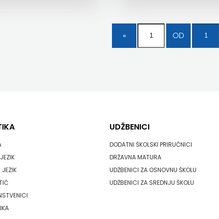
OD
TIKA
UDŽBENICI
A
DODATNI ŠKOLSKI PRIRUČNICI
JEZIK
DRŽAVNA MATURA
 JEZIK
UDŽBENICI ZA OSNOVNU ŠKOLU
TIĆ
UDŽBENICI ZA SREDNJU ŠKOLU
NSTVENICI
IKA