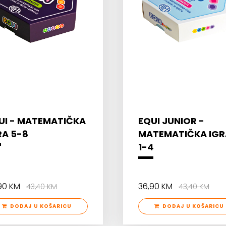
UI - MATEMATIČKA
EQUI JUNIOR -
RA 5-8
MATEMATIČKA IGR
1-4
,90 KM
36,90 KM
43,40 KM
43,40 KM
DODAJ U KOŠARICU
DODAJ U KOŠARICU