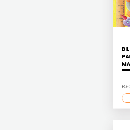
HERCEG
FRAM ZIRAL
STJEPAN
GLAS KONCILA
KOSAČA
HARFA
HD HERCEG STJEPAN KOSAČA
HENA
BI
HENA COM
PA
COM
MA
Hrvatska sveučilišna naklada
Hrvatska
JELENA ROZIĆ
sveučilišna
8,9
KATARINA ZRINSKI
naklada
KNJIGE NA ENGLESKOM JEZIKU
JELENA
KNJIŽEVNA ZAKLADA FRA GRGO MARTIĆ
ROZIĆ
KONCEPT IZADAVAŠTVO
KATARINA