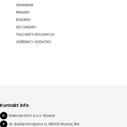
GRAMMAR
PRIMARY
READERS
SECONDARY
TEACHER'S RESOURCES
UDŽBENICI-DODATNO
Kontakt info
Naklade ALFA d.o.o. Mostar
dr. Bariše Smoljana 1c, 88000 Mostar, BiH