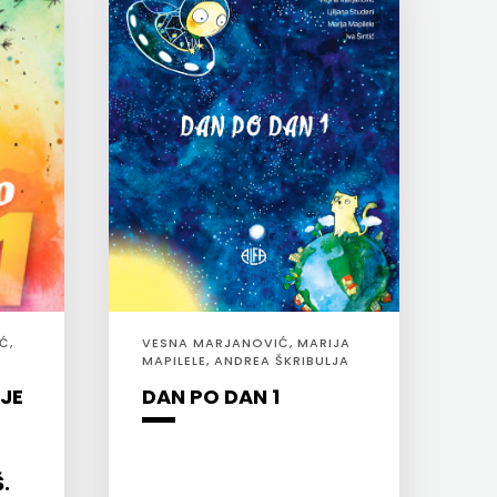
Ć,
VESNA MARJANOVIĆ, MARIJA
MAPILELE, ANDREA ŠKRIBULJA
HORVAT, LJILJANA STUDENI,
JE
DAN PO DAN 1
IVA ŠINTIĆ
.