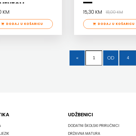
MENTOM
0 KM
15,30 KM
18,00 KM
DODAJ U KOŠARICU
DODAJ U KOŠARICU
OD
TIKA
UDŽBENICI
A
DODATNI ŠKOLSKI PRIRUČNICI
JEZIK
DRŽAVNA MATURA