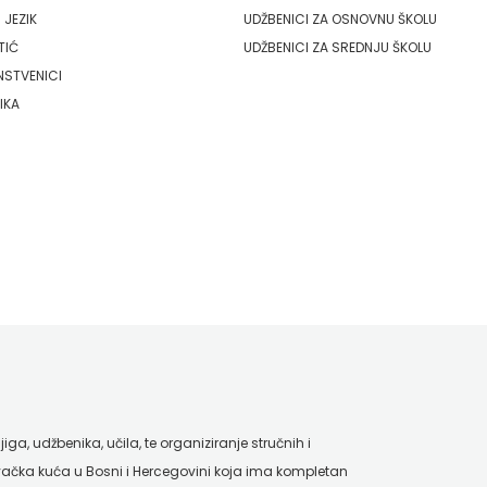
 JEZIK
UDŽBENICI ZA OSNOVNU ŠKOLU
TIĆ
UDŽBENICI ZA SREDNJU ŠKOLU
NSTVENICI
IKA
ga, udžbenika, učila, te organiziranje stručnih i
ačka kuća u Bosni i Hercegovini koja ima kompletan