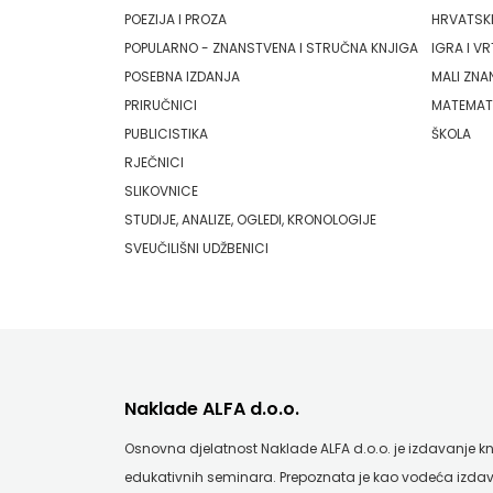
POEZIJA I PROZA
HRVATSKI
HRVATSKA
ODEON
POPULARNO - ZNANSTVENA I STRUČNA KNJIGA
IGRA I VR
MLADINSKA
POSEBNA IZDANJA
MALI ZNA
OMEGA LAN
PRIRUČNICI
MATEMAT
KNJIGA
Pearson
PUBLICISTIKA
ŠKOLA
RJEČNICI
MOZAIK
PLANET ZOE
SLIKOVNICE
MOZAIK
PLANETOPIJA
STUDIJE, ANALIZE, OGLEDI, KRONOLOGIJE
SVEUČILIŠNI UDŽBENICI
KNJIGA
PLANJAX KOMERC
NAKLADA
POETIKA
BEGEN
POPULUS
NAKLADA
PROFIL
Naklade ALFA d.o.o.
BENEDIKTA
PULS
Osnovna djelatnost Naklade ALFA d.o.o. je izdavanje knji
edukativnih seminara. Prepoznata je kao vodeća izdav
NAKLADA
RADIOTELEVIZIJA HERCEG-BOSNE