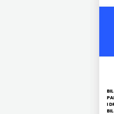
KONCEPT IZDAVAŠTVO
ZRINSKI
KRŠĆANSKA SADAŠNJOST
KNJIGE
KYRIOS
NA
LIJEPA RIJEČ
ENGLESKOM
LUMEN
JEZIKU
MATICA HRVATSKA
KNJIŽEVNA
MLADINSKA KNJIGA
ZAKLADA
MOZAIK
FRA
BI
MOZAIK KNJIGA
GRGO
PA
NAKLADA BEGEN
I 
MARTIĆ
BI
NAKLADA BENEDIKTA