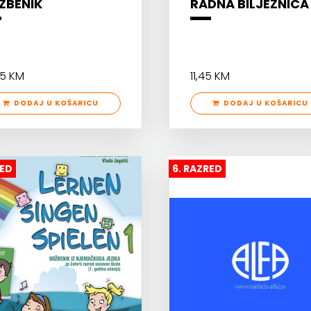
ŽBENIK
RADNA BILJEŽNICA
95 KM
11,45 KM
DODAJ U KOŠARICU
DODAJ U KOŠARICU
RED
6. RAZRED