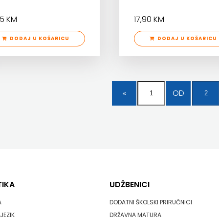
95 KM
17,90 KM
DODAJ U KOŠARICU
DODAJ U KOŠARICU
OD
TIKA
UDŽBENICI
A
DODATNI ŠKOLSKI PRIRUČNICI
JEZIK
DRŽAVNA MATURA