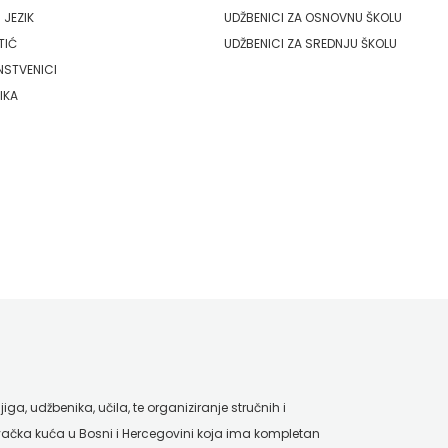
 JEZIK
UDŽBENICI ZA OSNOVNU ŠKOLU
TIĆ
UDŽBENICI ZA SREDNJU ŠKOLU
NSTVENICI
IKA
ga, udžbenika, učila, te organiziranje stručnih i
ačka kuća u Bosni i Hercegovini koja ima kompletan