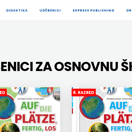
DIDAKTIKA
UDŽBENICI
EXPRESS PUBLISHING
DR
BENICI ZA OSNOVNU 
RED
6. RAZRED