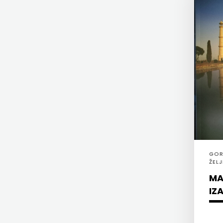
KONCEPT IZDAVAŠTVO
ZRINSKI
KRŠĆANSKA SADAŠNJOST
KNJIGE
KYRIOS
NA
LIJEPA RIJEČ
ENGLESKOM
LUMEN
JEZIKU
MATICA HRVATSKA
KNJIŽEVNA
MLADINSKA KNJIGA
ZAKLADA
GOR
MOZAIK
ŽEL
FRA
ZOR
MA
MOZAIK KNJIGA
GRGO
IZ
NAKLADA BEGEN
MARTIĆ
NAKLADA BENEDIKTA