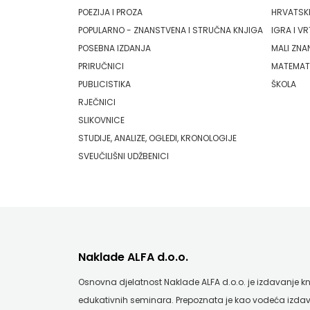
POEZIJA I PROZA
HRVATSKI
HRVATSKA
ODEON
POPULARNO - ZNANSTVENA I STRUČNA KNJIGA
IGRA I VR
MLADINSKA
POSEBNA IZDANJA
MALI ZNA
OMEGA LAN
PRIRUČNICI
MATEMAT
KNJIGA
Pearson
PUBLICISTIKA
ŠKOLA
RJEČNICI
MOZAIK
PLANET ZOE
SLIKOVNICE
MOZAIK
PLANETOPIJA
STUDIJE, ANALIZE, OGLEDI, KRONOLOGIJE
SVEUČILIŠNI UDŽBENICI
KNJIGA
PLANJAX KOMERC
NAKLADA
POETIKA
BEGEN
POPULUS
NAKLADA
PROFIL
Naklade ALFA d.o.o.
BENEDIKTA
PULS
Osnovna djelatnost Naklade ALFA d.o.o. je izdavanje knji
edukativnih seminara. Prepoznata je kao vodeća izdav
NAKLADA
RADIOTELEVIZIJA HERCEG-BOSNE