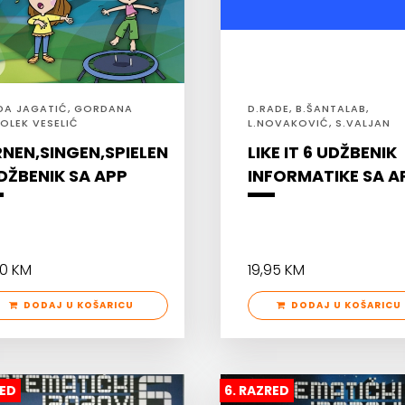
DA JAGATIĆ, GORDANA
D.RADE, B.ŠANTALAB,
OLEK VESELIĆ
L.NOVAKOVIĆ, S.VALJAN
ĐOGIĆ
RNEN,SINGEN,SPIELEN
LIKE IT 6 UDŽBENIK
UDŽBENIK SA APP
INFORMATIKE SA A
90 KM
19,95 KM
DODAJ U KOŠARICU
DODAJ U KOŠARICU
RED
6. RAZRED