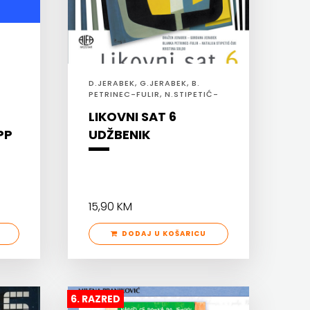
D.JERABEK, G.JERABEK, B.
PETRINEC-FULIR, N.STIPETIĆ-
ĆUS, K.SOLDO
LIKOVNI SAT 6
PP
UDŽBENIK
15,90 KM
DODAJ U KOŠARICU
6. RAZRED