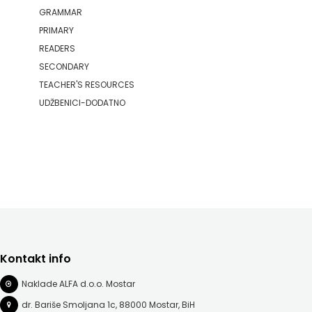
GRAMMAR
PRIMARY
READERS
SECONDARY
TEACHER'S RESOURCES
UDŽBENICI-DODATNO
Kontakt info
Naklade ALFA d.o.o. Mostar
dr. Bariše Smoljana 1c, 88000 Mostar, BiH