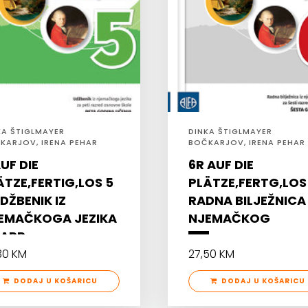
KA ŠTIGLMAYER
DINKA ŠTIGLMAYER
KARJOV, IRENA PEHAR
BOČKARJOV, IRENA PEHAR
LENIĆ
MIKLENIĆ, DANIJELA
UF DIE
6R AUF DIE
ÄTZE,FERTIG,LOS 5
PLÄTZE,FERTG,LOS 
UDŽBENIK IZ
RADNA BILJEŽNICA 
EMAČKOGA JEZIKA
NJEMAČKOG
 APP
30 KM
27,50 KM
DODAJ U KOŠARICU
DODAJ U KOŠARICU