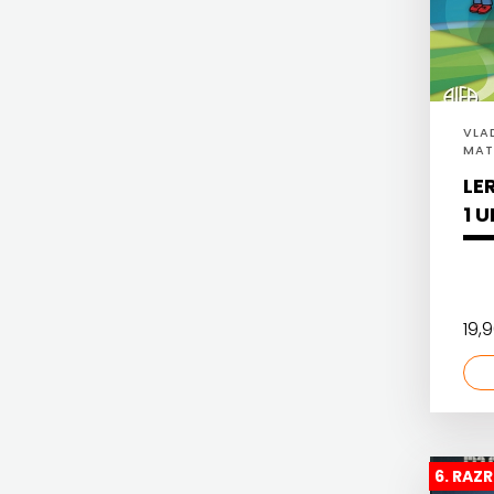
HERCEG
FRAM ZIRAL
STJEPAN
GLAS KONCILA
KOSAČA
HARFA
VLA
MAT
HD HERCEG STJEPAN KOSAČA
HENA
LE
HENA COM
1 
COM
Hrvatska sveučilišna naklada
Hrvatska
JELENA ROZIĆ
sveučilišna
19,
KATARINA ZRINSKI
naklada
KNJIGE NA ENGLESKOM JEZIKU
JELENA
KNJIŽEVNA ZAKLADA FRA GRGO MARTIĆ
ROZIĆ
6. RAZ
KONCEPT IZADAVAŠTVO
KATARINA