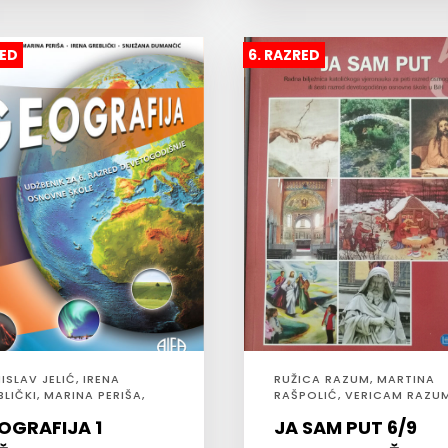
RED
6. RAZRED
SLAV JELIĆ, IRENA
RUŽICA RAZUM, MARTINA
LIČKI, MARINA PERIŠA,
RAŠPOLIĆ, VERICAM RAZU
IHALJ-DUMANČIĆ
HRMO
OGRAFIJA 1
JA SAM PUT 6/9